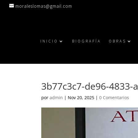
moraleslomas@gmail.com
INICIO
BIOGRAFÍA
OBRAS
3b77c3c7-de96-4833-
por
admin
|
Nov 20, 2025
|
0 Comentarios