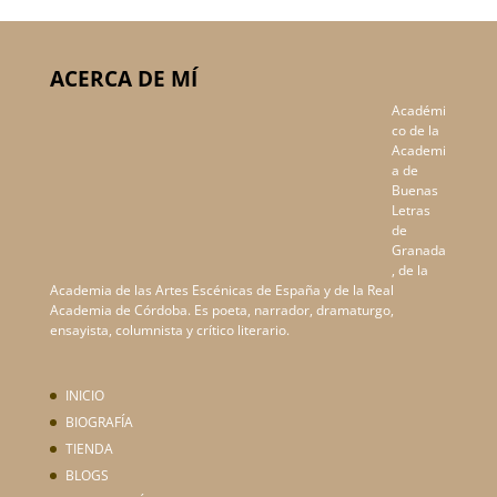
ACERCA DE MÍ
Académi
co de la
Academi
a de
Buenas
Letras
de
Granada
, de la
Academia de las Artes Escénicas de España y de la Real
Academia de Córdoba. Es poeta, narrador, dramaturgo,
ensayista, columnista y crítico literario.
INICIO
BIOGRAFÍA
TIENDA
BLOGS