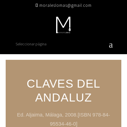
moraleslomas@gmail.com
Seleccionar página
CLAVES DEL
ANDALUZ
Ed. Aljaima, Málaga, 2008.[ISBN 978-84-
95534-46-0]