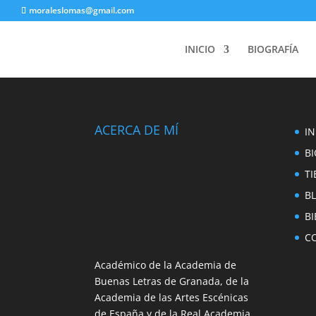
moraleslomas@gmail.com
INICIO
BIOGRAFÍA
ACERCA DE MÍ
IN
BI
T
B
BI
C
Académico de la Academia de
Buenas Letras de Granada, de la
Academia de las Artes Escénicas
de España y de la Real Academia