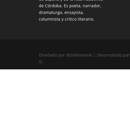
de Córdoba. Es poeta, narrador,
dramaturgo, ensayista,
columnista y crítico literario.
Diseñado por @Saltimvanki | Desarrollado para
©.