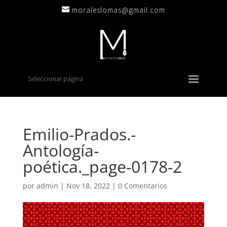
moraleslomas@gmail.com
Seleccionar página
Emilio-Prados.-
Antología-
poética._page-0178-2
por
admin
|
Nov 18, 2022
|
0 Comentarios