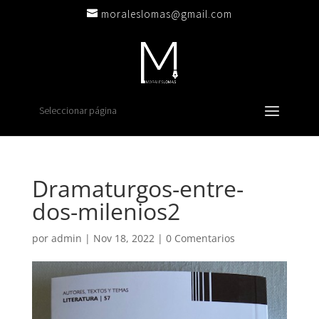
moraleslomas@gmail.com
Seleccionar página
Dramaturgos-entre-
dos-milenios2
por
admin
|
Nov 18, 2022
|
0 Comentarios