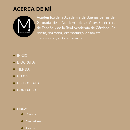
ACERCA DE MÍ
Académico de la Academia de Buenas Letras de
Granada, de la Academia de las Artes Escénicas
de España y de la Real Academia de Córdoba. Es
poeta, narrador, dramaturgo, ensayista,
columnista y crítico literario.
INICIO
BIOGRAFÍA
TIENDA
BLOGS
BIBLIOGRAFÍA
CONTACTO
OBRAS
Poesía
Narrativa
Teatro