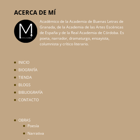
ACERCA DE MÍ
Académico de la Academia de Buenas Letras de
Granada, de la Academia de las Artes Escénicas
de España y de la Real Academia de Córdoba. Es
poeta, narrador, dramaturgo, ensayista,
columnista y crítico literario.
INICIO
BIOGRAFÍA
TIENDA
BLOGS
BIBLIOGRAFÍA
CONTACTO
OBRAS
Poesía
Narrativa