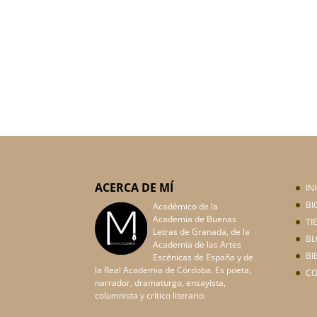
ACERCA DE MÍ
IN
BI
Académico de la
Academia de Buenas
TI
Letras de Granada, de la
BL
Academia de las Artes
BI
Escénicas de España y de
la Real Academia de Córdoba. Es poeta,
C
narrador, dramaturgo, ensayista,
columnista y crítico literario.