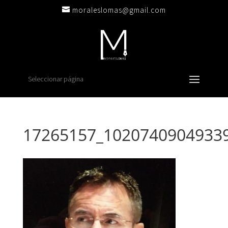
moraleslomas@gmail.com
Seleccionar página
17265157_1020740904933