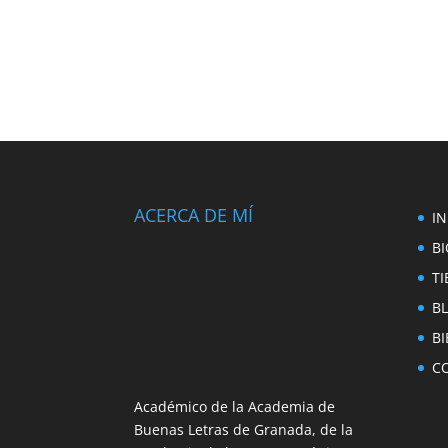
ACERCA DE MÍ
IN
BI
T
B
BI
C
Académico de la Academia de
Buenas Letras de Granada, de la