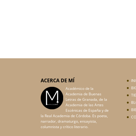
ACERCA DE MÍ
IN
BI
Académico de la
Academia de Buenas
TI
Letras de Granada, de la
BL
Academia de las Artes
BI
Escénicas de España y de
la Real Academia de Córdoba. Es poeta,
C
narrador, dramaturgo, ensayista,
columnista y crítico literario.