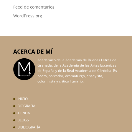
Feed de comentarios
WordPress.org
ACERCA DE MÍ
Académico de la Academia de Buenas Letras de
Granada, de la Academia de las Artes Escénicas
de España y de la Real Academia de Córdoba. Es
poeta, narrador, dramaturgo, ensayista,
columnista y crítico literario.
INICIO
BIOGRAFÍA
TIENDA
BLOGS
BIBLIOGRAFÍA