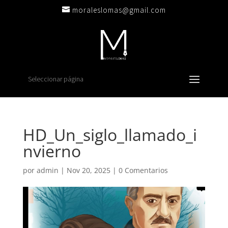
moraleslomas@gmail.com
Seleccionar página
HD_Un_siglo_llamado_i
nvierno
por
admin
|
Nov 20, 2025
|
0 Comentarios