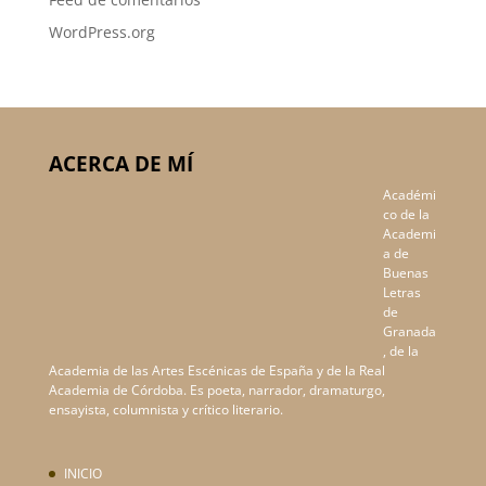
WordPress.org
ACERCA DE MÍ
Académi
co de la
Academi
a de
Buenas
Letras
de
Granada
, de la
Academia de las Artes Escénicas de España y de la Real
Academia de Córdoba. Es poeta, narrador, dramaturgo,
ensayista, columnista y crítico literario.
INICIO