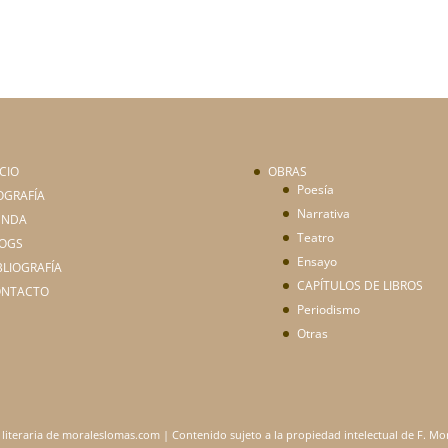
ICIO
OBRAS
Poesía
OGRAFÍA
Narrativa
ENDA
Teatro
OGS
Ensayo
BLIOGRAFÍA
CAPÍTULOS DE LIBROS
ONTACTO
Periodismo
Otras
 literaria de moraleslomas.com | Contenido sujeto a la propiedad intelectual de F. M