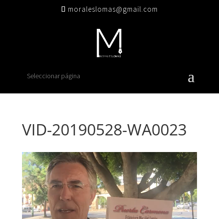
moraleslomas@gmail.com
Seleccionar página
VID-20190528-WA0023
Reproductor
de
vídeo