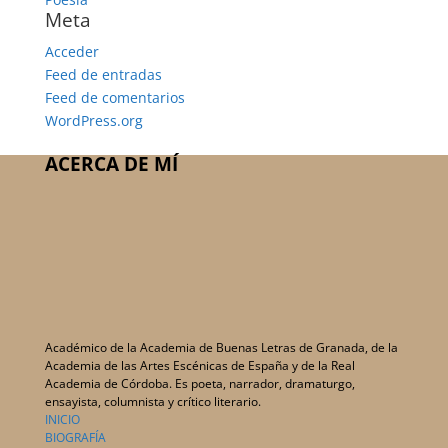
Meta
Acceder
Feed de entradas
Feed de comentarios
WordPress.org
ACERCA DE MÍ
Académico de la Academia de Buenas Letras de Granada, de la
Academia de las Artes Escénicas de España y de la Real
Academia de Córdoba. Es poeta, narrador, dramaturgo,
ensayista, columnista y crítico literario.
INICIO
BIOGRAFÍA