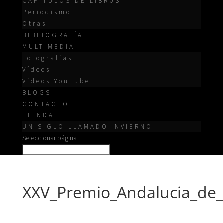
CAPÍTULOS DE LIBROS
Periodismo
Otras
BIBLIOGRAFÍA
MULTIMEDIA
Fotografías
Vídeos
Vídeos YouTube
BLOGS
CONTACTO
TIENDA
UN SIGLO LLAMADO INVIERNO
Seleccionar página
XXV_Premio_Andalucia_de_