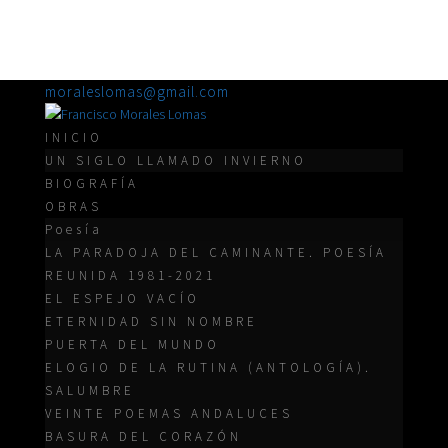
moraleslomas@gmail.com
INICIO
UN SIGLO LLAMADO INVIERNO
BIOGRAFÍA
OBRAS
Poesía
LA PARADOJA DEL CAMINANTE. POESÍA
REUNIDA 1981-2021
EL ESPEJO VACÍO
ETERNIDAD SIN NOMBRE
PUERTA DEL MUNDO
ELOGIO DE LA RUTINA (ANTOLOGÍA).
SALUMBRE
VEINTE POEMAS ANDALUCES
BASURA DEL CORAZÓN