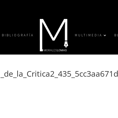
BIBLIOGRAFÍA
MULTIMEDIA
B
_de_la_Critica2_435_5cc3aa671