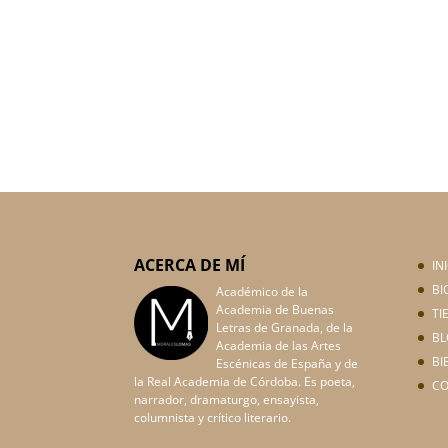
ACERCA DE MÍ
IN
BI
Académico de la
Academia de Buenas
TI
Letras de Granada, de la
BL
Academia de las Artes
BI
Escénicas de España y de
la Real Academia de Córdoba. Es poeta,
C
narrador, dramaturgo, ensayista,
columnista y crítico literario.