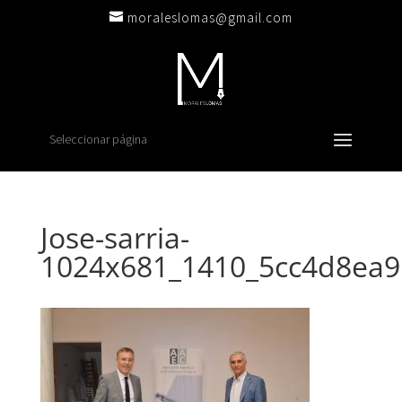
moraleslomas@gmail.com
Seleccionar página
Jose-sarria-
1024x681_1410_5cc4d8ea9