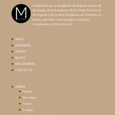
Académico de la Academia de Buenas Letras de
Granada, de la Academia de las Artes Escénicas
de España y de la Real Academia de Córdoba. Es
poeta, narrador, dramaturgo, ensayista,
columnista y crítico literario.
INICIO
BIOGRAFÍA
TIENDA
BLOGS
BIBLIOGRAFÍA
CONTACTO
OBRAS
Poesía
Narrativa
Teatro
Ensayo